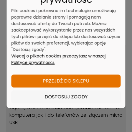
Funkcja ta daje możliwość podłączenia
Pliki cookies i pokrewne im technologie umożliwiają
dyktafonu np. do power banka i wydłużenia
poprawne działanie strony i pomagają nam
czasu nagrywania do 188h. Dzięki temu możem
dostosować ofertę do Twoich potrzeb. Możesz
uzyskać czas pracy nawet 20 dni przy założeniu
zaakceptować wykorzystanie przez nas wszystkich
8 godzin zapisu na dobę.
tych plików i przejść do sklepu lub dostosować użycie
plików do swoich preferencji, wybierając opcję
"Dostosuj zgody".
Więcej o plikach cookies przeczytasz w naszej
Polityce prywatności.
Smukła obudowa i wysuwane podwójne
złącze (USB / micro USB) OTG
PRZEJDŹ DO SKLEPU
Obudowa tego dyskretnego dyktafonu
wykonana jest z metalu. Dodatkowo w
DOSTOSUJ ZGODY
urządzeniu zastosowano wysuwane podwójne
złącze, które umożliwia podłączenie zarówno do
komputera jak i do telefonów ze złączem micro
USB.