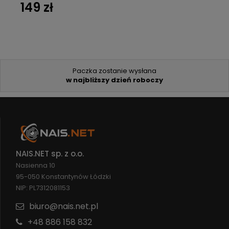
149 zł
Paczka zostanie wysłana
w najbliższy dzień roboczy
NAIS.NET sp. z o.o.
Nasienna 10
95-050 Konstantynów Łódzki
NIP: PL7312081153
biuro@nais.net.pl
+48 886 158 832