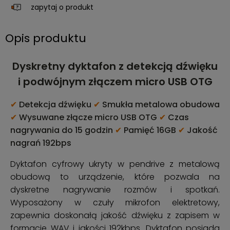
zapytaj o produkt
Opis produktu
Dyskretny dyktafon z detekcją dźwięku
i podwójnym złączem micro USB OTG
✔
Detekcja dźwięku
✔
Smukła metalowa obudowa
✔
Wysuwane złącze micro USB OTG
✔
Czas
nagrywania do 15 godzin
✔
Pamięć 16GB
✔
Jakość
nagrań 192bps
Dyktafon cyfrowy ukryty w pendrive z metalową
obudową to urządzenie, które pozwala na
dyskretne nagrywanie rozmów i spotkań.
Wyposażony w czuły mikrofon elektretowy,
zapewnia doskonałą jakość dźwięku z zapisem w
formacie WAV i jakości 192kbps. Dyktafon posiada