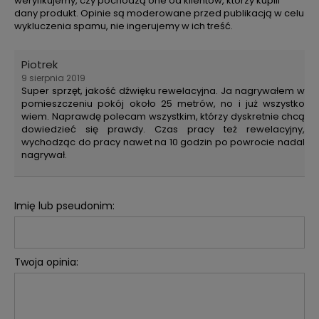
weryfikujemy, czy pochodzą one od klientów, którzy kupili
dany produkt. Opinie są moderowane przed publikacją w celu
wykluczenia spamu, nie ingerujemy w ich treść.
Piotrek
9 sierpnia 2019
Super sprzęt, jakość dźwięku rewelacyjna. Ja nagrywałem w
pomieszczeniu pokój około 25 metrów, no i już wszystko
wiem. Naprawdę polecam wszystkim, którzy dyskretnie chcą
dowiedzieć się prawdy. Czas pracy też rewelacyjny,
wychodząc do pracy nawet na 10 godzin po powrocie nadal
nagrywał.
Imię lub pseudonim:
Twoja opinia: