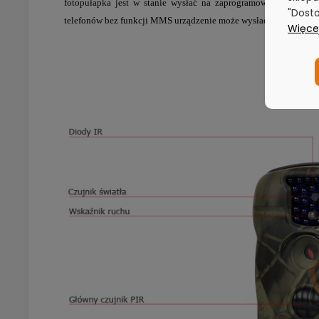
fotopułapka jest w stanie wysłać na zaprogramowany numer 
"Dosto
telefonów bez funkcji MMS urządzenie może wysłać wiadomość SM
Więcej