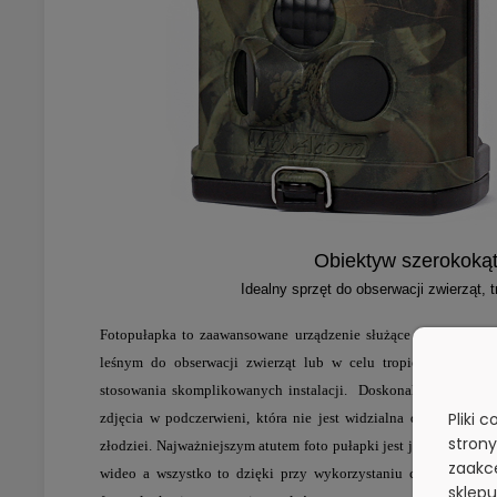
Obiektyw szerokokąt
Idealny sprzęt do obserwacji zwierząt, 
Fotopułapka
to zaawansowane urządzenie służące do dyskretnej 
leśnym do obserwacji zwierząt lub w celu tropienia kłusow
stosowania skomplikowanych instalacji. Doskonale sprawdza 
Pliki 
zdjęcia w podczerwieni, która nie jest widzialna dla ludzkie
stron
złodziei. Najważniejszym atutem
foto pułapki
jest jej pełna aut
zaakce
wideo a wszystko to dzięki przy wykorzystaniu czujników 
sklepu