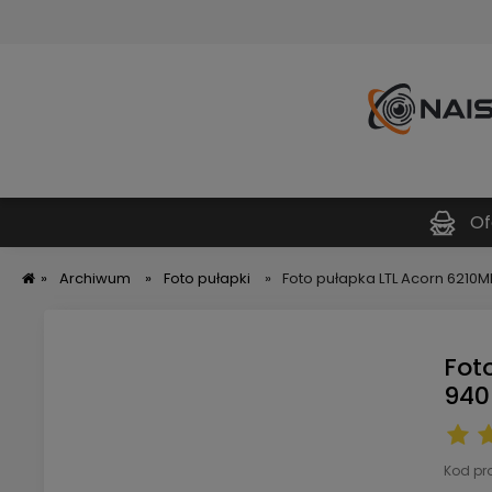
Of
»
Archiwum
»
Foto pułapki
»
Foto pułapka LTL Acorn 621
Fot
940
Kod pr