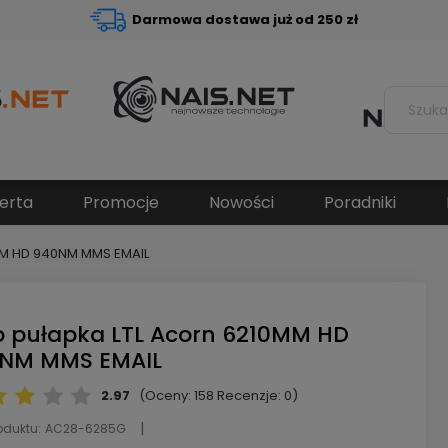
Darmowa dostawa już od 250 zł
erta
Promocje
Nowości
Poradniki
0MM HD 940NM MMS EMAIL
o pułapka LTL Acorn 6210MM HD
NM MMS EMAIL
2.97
(Oceny: 158 Recenzje: 0)
oduktu:
AC28-6285G