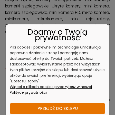
Dbamy o Twoją
prywatność
Idealny dla ludzi dbających o swoje bezpieczeństwo!
Pliki cookies i pokrewne im technologie umożliwiają
Tą kamerą można zarejestrować wszystko co się wokół nas dzieje w
poprawne działanie strony i pomagają nam
.
sposób dyskretny i nie wzbudzający żadnych podejrzeń
dostosować ofertę do Twoich potrzeb. Możesz
zaakceptować wykorzystanie przez nas wszystkich
Jakie są zalety tego urządzenia?
tych plików i przejść do sklepu lub dostosować użycie
plików do swoich preferencji, wybierając opcję
produkt wysokiej jakości
"Dostosuj zgody".
Więcej o plikach cookies przeczytasz w naszej
nagrywa filmy z dźwiękiem w rozdzielczości
640x480
Polityce prywatności.
nieograniczony czas pracy
- możliwość rejestracji po podłączeniu
do zasilania
PRZEJDŹ DO SKLEPU