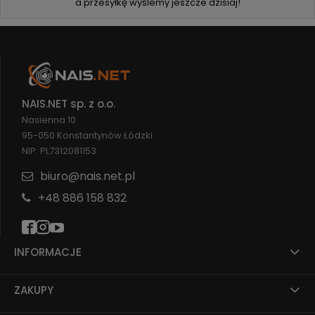
a przesyłkę wyślemy jeszcze dzisiaj!
NAIS.NET sp. z o.o.
Nasienna 10
95-050 Konstantynów Łódzki
NIP: PL7312081153
biuro@nais.net.pl
+48 886 158 832
INFORMACJE
ZAKUPY