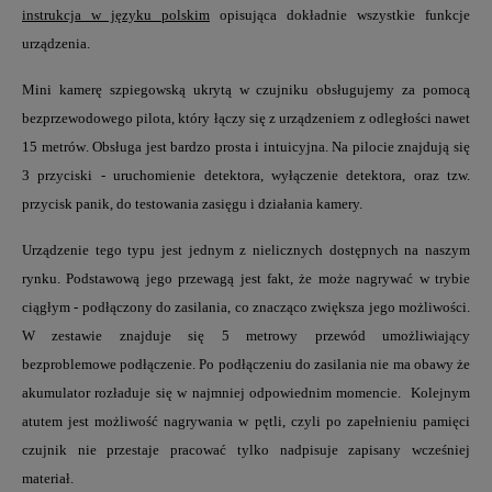
instrukcja w języku polskim
opisująca dokładnie wszystkie funkcje
urządzenia.
Mini kamerę szpiegowską
ukrytą w czujniku obsługujemy za pomocą
bezprzewodowego pilota
, który łączy się z urządzeniem z odległości nawet
15 metrów
. Obsługa jest bardzo prosta i intuicyjna. Na pilocie znajdują się
3 przyciski - uruchomienie detektora, wyłączenie detektora, oraz tzw.
przycisk panik, do testowania zasięgu i działania kamery.
Urządzenie tego typu jest jednym z nielicznych dostępnych na naszym
rynku. Podstawową jego przewagą jest fakt, że może
nagrywać w
trybie
ciągłym
- podłączony do zasilania, co znacząco zwiększa jego możliwości.
W zestawie znajduje się 5 metrowy przewód umożliwiający
bezproblemowe podłączenie. Po podłączeniu do zasilania nie ma obawy że
akumulator rozładuje się w najmniej odpowiednim momencie. Kolejnym
atutem jest możliwość
nagrywania w pętli
, czyli po zapełnieniu pamięci
czujnik nie przestaje pracować tylko nadpisuje zapisany wcześniej
materiał.