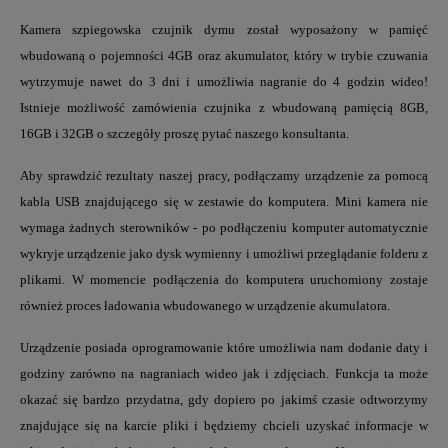
Kamera szpiegowska czujnik
dymu został wyposażony w pamięć
wbudowaną o
pojemności
4GB
oraz akumulator, który w trybie czuwania
wytrzymuje nawet do 3 dni i umożliwia nagranie do 4 godzin wideo!
Istnieje możliwość zamówienia czujnika z wbudowaną pamięcią 8GB,
16GB i 32GB o szczegóły proszę pytać naszego konsultanta.
Aby sprawdzić rezultaty naszej pracy, podłączamy urządzenie za pomocą
kabla USB znajdującego się w zestawie do komputera.
Mini kamera nie
wymaga żadnych sterowników
- po podłączeniu komputer automatycznie
wykryje urządzenie jako dysk wymienny i umożliwi przeglądanie folderu z
plikami. W momencie podłączenia do komputera uruchomiony zostaje
również proces ładowania wbudowanego w urządzenie akumulatora.
Urządzenie posiada oprogramowanie które umożliwia nam dodanie daty i
godziny zarówno na nagraniach wideo jak i zdjęciach. Funkcja ta może
okazać się bardzo przydatna, gdy dopiero po jakimś czasie odtworzymy
znajdujące się na karcie pliki i będziemy chcieli uzyskać informacje w