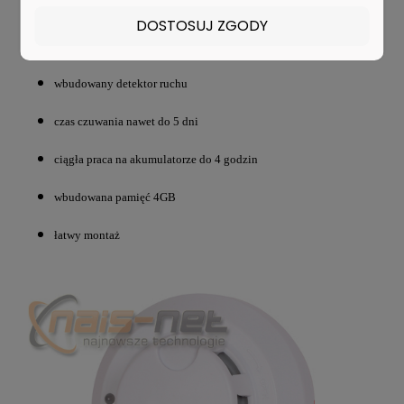
możliwość rejestracji w pętli - nadpisywanie starych plików
DOSTOSUJ ZGODY
działa również jak zwykły pendrive
wbudowany detektor ruchu
czas czuwania nawet do 5 dni
ciągła praca na akumulatorze
do 4 godzin
wbudowana pamięć 4GB
łatwy montaż