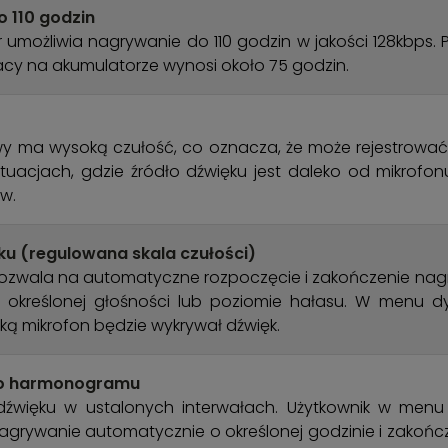
o 110 godzin
możliwia nagrywanie do 110 godzin w jakości 128kbps. P
acy na akumulatorze wynosi około 75 godzin.
 ma wysoką czułość, co oznacza, że może rejestrować d
tuacjach, gdzie źródło dźwięku jest daleko od mikrofon
w.
u (regulowana skala czułości)
pozwala na automatyczne rozpoczęcie i zakończenie nag
 określonej głośności lub poziomie hałasu. W menu dy
jaką mikrofon będzie wykrywał dźwięk.
go harmonogramu
 dźwięku w ustalonych interwałach. Użytkownik w me
agrywanie automatycznie o określonej godzinie i zakończy