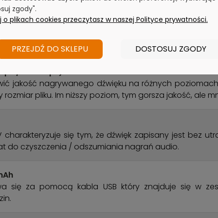
suj zgody".
 o plikach cookies przeczytasz w naszej Polityce prywatności.
talowana jest wbudowana pamięć 8GB. Możemy zapi
 128kbps. Jeśli wybierzemy najwyższą dostępną jak
PRZEJDŹ DO SKLEPU
DOSTOSUJ ZGODY
bps / 1536kbps)
ć jakość nagrywanego dźwięku na różnych poziomach.
 rozmiar pliku. Im niższy poziom, tym gorsza jakość, ale mni
harakteryzuje się tym, że dźwięk zapisany jest bez utra
rmat do czyszczenia / odszumiania nagrań audio.
mAh
 się za pomocą kabla USB który znajduje się w zes
zin.