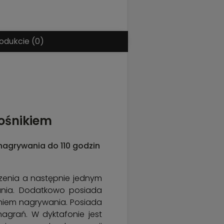
odukcie (0)
łośnikiem
agrywania do 110 godzin
zenia a następnie jednym
ania. Dodatkowo posiada
niem nagrywania. Posiada
nagrań. W dyktafonie jest