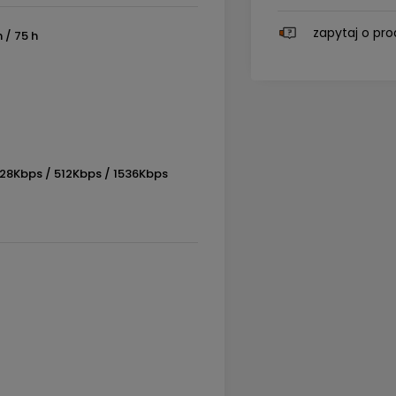
zapytaj o pro
h / 75 h
128Kbps / 512Kbps / 1536Kbps