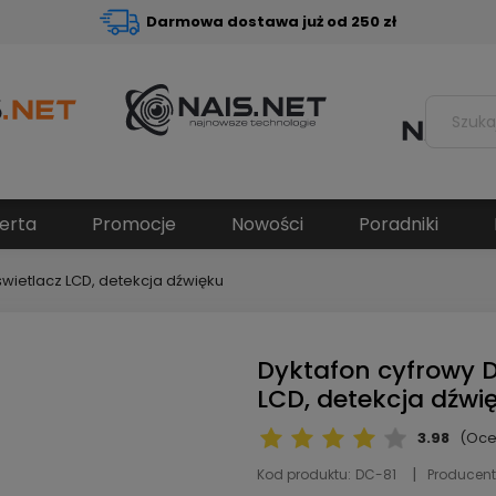
Darmowa dostawa już od 250 zł
erta
Promocje
Nowości
Poradniki
wietlacz LCD, detekcja dźwięku
Dyktafon cyfrowy 
LCD, detekcja dźwi
3.98
(Oce
Kod produktu:
DC-81
Producent