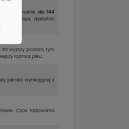
sać maksymalnie
do 144
ość 1536kbps dyktafon
 Im wyższy poziom, tym
ejszy rozmiar pliku.
ty jakości wynikającej z
tawie. Czas ładowania