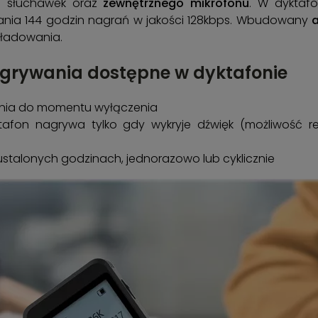
a
słuchawek oraz
zewnętrznego mikrofonu
. W dyktaf
wania 144 godzin nagrań w jakości 128kbps. Wbudowany
 ładowania.
grywania dostępne w dyktafonie
ia do momentu wyłączenia
tafon nagrywa tylko gdy wykryje dźwięk (możliwość re
ustalonych godzinach, jednorazowo lub cyklicznie