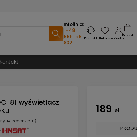
Infolinia:
+48
Koszyk
886 158
Ulubione
Konto
Kontakt
832
Kontakt
DC-81 wyświetlacz
189
ęku
zł
ny: 14 Recenzje: 0)
PRODU
: