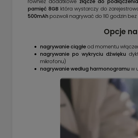
również dodatkowe
złącze do podłączeni
pamięć 8GB
która wystarczy do zarejestro
500mAh
pozwoli nagrywać do 110 godzin bez
Opcje na
nagrywanie ciągłe
od momentu włączen
nagrywanie po wykryciu dźwięku
dyk
mikrofonu)
nagrywanie według harmonogramu
w 