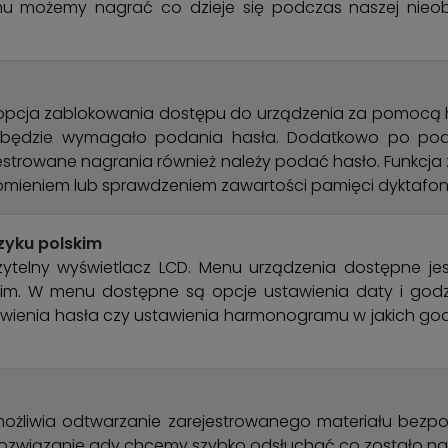
u możemy nagrać co dzieje się podczas naszej nieob
 opcja zablokowania dostępu do urządzenia za pomocą 
u będzie wymagało podania hasła. Dodatkowo po pod
strowane nagrania również należy podać hasło. Funkcja
mieniem lub sprawdzeniem zawartości pamięci dyktafon
zyku polskim
ytelny wyświetlacz LCD. Menu urządzenia dostępne je
skim. W menu dostępne są opcje ustawienia daty i godz
tawienia hasła czy ustawienia harmonogramu w jakich go
umożliwia odtwarzanie zarejestrowanego materiału bezpo
rozwiązanie gdy chcemy szybko odsłuchać co zostało n