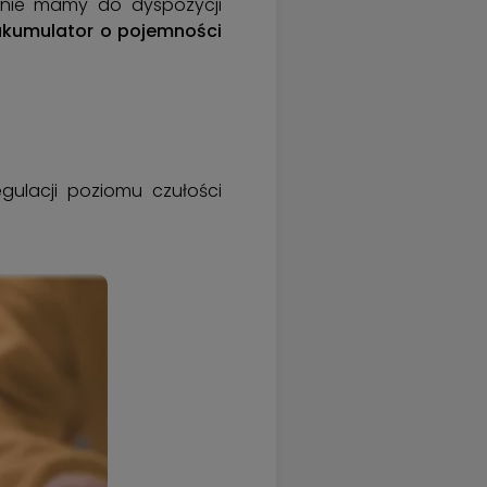
onie mamy do dyspozycji
akumulator o pojemności
gulacji poziomu czułości