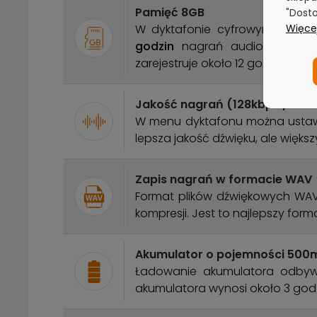
Pamięć 8GB
"Dosto
Więcej
W dyktafonie cyfrowym zains
godzin
nagrań audio w jakości
zarejestruje około 12 godzin.
Jakość nagrań (128kbps / 512k
W menu dyktafonu można ustawi
lepsza jakość dźwięku, ale większy
Zapis nagrań w formacie WAV
Format plików dźwiękowych WAV c
kompresji. Jest to najlepszy fo
Akumulator o pojemności 500
Ładowanie akumulatora odbywa
akumulatora wynosi około 3 god