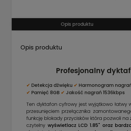
Opis produktu
Opis produktu
Profesjonalny dyktaf
✔
Detekcja dźwięku
✔
Harmonogram nagra
✔
Pamięć 8GB
✔
Jakość nagrań 1536kbps
Ten dyktafon cyfrowy jest wyjątkowo łatwy
przesunięciem przełącznika zamontowane
funkcję blokady przycisków która pozwoli 
czytelny
wyświetlacz LCD 1.85" oraz bardzo