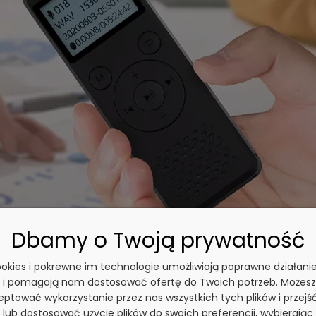
Dbamy o Twoją prywatność
cookies i pokrewne im technologie umożliwiają poprawne działani
tafon Cyfrowy - dlaczego warto go 
y i pomagają nam dostosować ofertę do Twoich potrzeb. Możesz
ptować wykorzystanie przez nas wszystkich tych plików i przejś
 lub dostosować użycie plików do swoich preferencji, wybierając