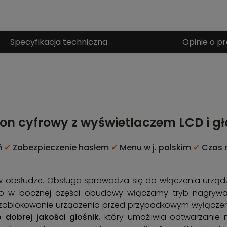
Specyfikacja techniczna
Opinie o pr
on cyfrowy z wyświetlaczem LCD i g
ń
✔
Zabezpieczenie hasłem
✔
Menu w j. polskim
✔
Czas n
 w obsłudze. Obsługa sprowadza się do włączenia urząd
go w bocznej części obudowy włączamy tryb nagryw
na zablokowanie urządzenia przed przypadkowym wyłącze
 dobrej jakości głośnik
, który umożliwia odtwarzanie 